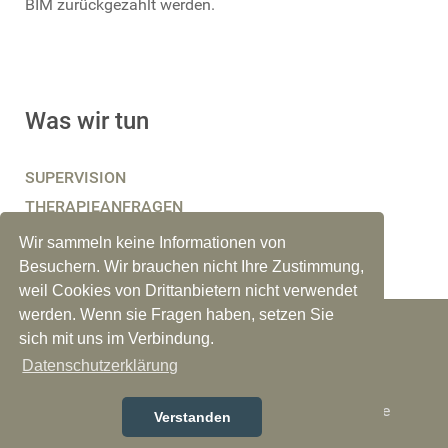
BIM zurückgezahlt werden.
Was wir tun
SUPERVISION
THERAPIEANFRAGEN
BERATUNG, COACHING
Wir sammeln keine Informationen von
Besuchern. Wir brauchen nicht Ihre Zustimmung,
weil Cookies von Drittanbietern nicht verwendet
werden. Wenn sie Fragen haben, setzen Sie
© 2026 Musik Bim
Impressum
sich mit uns im Verbindung.
Datenschutzerklärung
Bremer Institut für Musiktherapie und seelische
Verstanden
Gesundheit e.V. Alle Rechte vorbehalten.