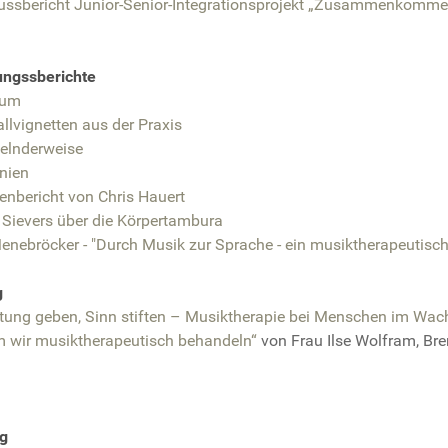
ussbericht Junior-Senior-Integrationsprojekt „Zusammenkomme
ungssberichte
kum
llvignetten aus der Praxis
lnderweise
nien
enbericht von Chris Hauert
 Sievers über die Körpertambura
enebröcker - "Durch Musik zur Sprache - ein musiktherapeutisch
g
tung geben, Sinn stiften – Musiktherapie bei Menschen im Wa
 wir musiktherapeutisch behandeln“
von Frau Ilse Wolfram, Br
g