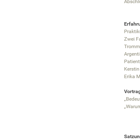
Abschl
Erfahr
Prakti
Zwei Fa
Tromme
Argenti
Patient
Kerstin
Erika M
Vortra
„Bedeu
„Warum
Satzun