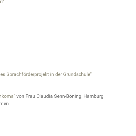
n“
es Sprachförderprojekt in der Grundschule"
chkoma“
von Frau Claudia Senn-Böning, Hamburg
emen