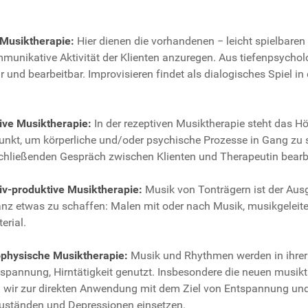
 Musiktherapie:
Hier dienen die vorhandenen − leicht spielbaren
mmunikative Aktivität der Klienten anzuregen. Aus tiefenpsych
r und bearbeitbar. Improvisieren findet als dialogisches Spiel 
ive Musiktherapie:
In der rezeptiven Musiktherapie steht das Hö
unkt, um körperliche und/oder psychische Prozesse in Gang zu s
chließenden Gespräch zwischen Klienten und Therapeutin bearb
iv-produktive Musiktherapie:
Musik von Tonträgern ist der Ausg
nz etwas zu schaffen: Malen mit oder nach Musik, musikgeleit
erial.
physische Musiktherapie:
Musik und Rhythmen werden in ihrer
spannung, Hirntätigkeit genutzt. Insbesondere die neuen musik
 wir zur direkten Anwendung mit dem Ziel von Entspannung un
uständen und Depressionen einsetzen.