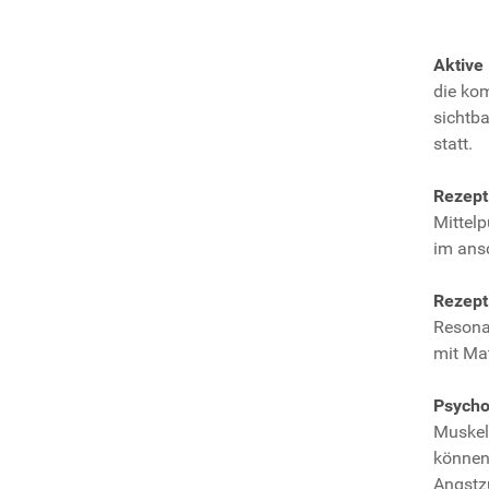
Aktive
die ko
sichtba
statt.
Rezept
Mittelp
im ans
Rezept
Resona
mit Mat
Psycho
Muskel
können
Angstz